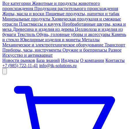
Все категории
Животные и продукты животного
происхождения
Продукция растительного происхождения
Жиры, масла и воски
Пищевые продукты, напитки и табак
Минеральные продукты
Химическая продукция и смежные
отрасли
Пластмассы и каучук
Необработанные шкуры, кожа и
меха
Древесина и изделия из дерева
Целлюлоза и изделия из
бумаги
Текстиль
Обувь, головные уборы и аксессуары
Камень
и стекло
Ювелирные изделия и монеты
Металлы
Механическое и электротехническое оборудование
Транспорт
Приборы, часы, инструменты
Оружие и боеприпасы
Разное
Искусство и антиквариат
Новости рынков
База знаний
Индексы
О компании
Контакты
+7 (985) 722-11-41
info@tk-solutions.ru