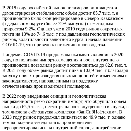
В 2018 году российский рынок полимеров винилацетата
демонстрировал стабильность: объём достиг 85,7 тыс. т, а
производство было сконцентрировано в Северо-Кавказском
федеральном округе (более 75% выпуска) с ежегодным
приростом 9,2%. Однако уже в 2019 году рынок сократился
почти на 13% до 74,6 тыс. т под давлением геополитических
рисков, волатильности валютного курса и начала пандемии
COVID-19, что привело к снижению производства.
Пандемия COVID-19 продолжала оказывать влияние в 2020
году, но политика импортозамещения и рост внутреннего
производства позволили рынку восстановиться до 82,8 тыс. т.
В 2021 году объём рынка достиг пика в 103,9 тыс. т благодаря
запуску новых производственных мощностей и изменениям в
законодательстве, направленным на поддержку
отечественных производителей полимеров.
В 2022 году введённые санкции и геополитическая
напряжённость резко сократили импорт, что обрушило объём
рынка до 65,5 тыс. т, несмотря на рост внутреннего выпуска, в
том числе за счёт запуска комплекса «ЗапСибНефтехим». В
2023 году рынок продолжил снижаться до 49,9 тыс. т, однако
темпы падения замедлились: производители
переориентировались на внутренний спрос, а потребление