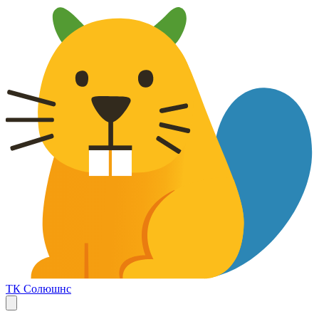
ТК Солюшнс