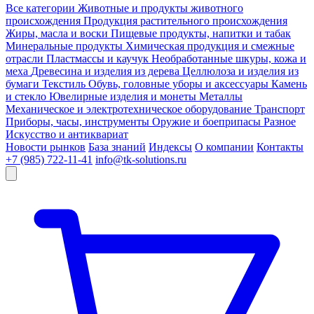
Все категории
Животные и продукты животного
происхождения
Продукция растительного происхождения
Жиры, масла и воски
Пищевые продукты, напитки и табак
Минеральные продукты
Химическая продукция и смежные
отрасли
Пластмассы и каучук
Необработанные шкуры, кожа и
меха
Древесина и изделия из дерева
Целлюлоза и изделия из
бумаги
Текстиль
Обувь, головные уборы и аксессуары
Камень
и стекло
Ювелирные изделия и монеты
Металлы
Механическое и электротехническое оборудование
Транспорт
Приборы, часы, инструменты
Оружие и боеприпасы
Разное
Искусство и антиквариат
Новости рынков
База знаний
Индексы
О компании
Контакты
+7 (985) 722-11-41
info@tk-solutions.ru