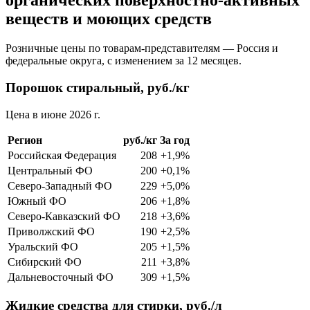
органических поверхностно-активных
веществ и моющих средств
Розничные цены по товарам-представителям — Россия и
федеральные округа, с изменением за 12 месяцев.
Порошок стиральный, руб./кг
Цена в июне 2026 г.
Регион
руб./кг
За год
Российская Федерация
208
+1,9%
Центральный ФО
200
+0,1%
Северо-Западный ФО
229
+5,0%
Южный ФО
206
+1,8%
Северо-Кавказский ФО
218
+3,6%
Приволжский ФО
190
+2,5%
Уральский ФО
205
+1,5%
Сибирский ФО
211
+3,8%
Дальневосточный ФО
309
+1,5%
Жидкие средства для стирки, руб./л