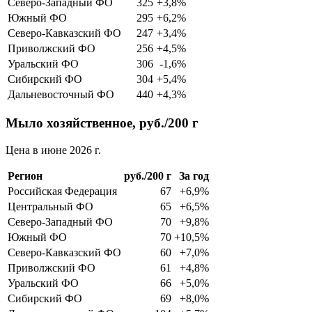
Северо-Западный ФО
325
+3,8%
Южный ФО
295
+6,2%
Северо-Кавказский ФО
247
+3,4%
Приволжский ФО
256
+4,5%
Уральский ФО
306
-1,6%
Сибирский ФО
304
+5,4%
Дальневосточный ФО
440
+4,3%
Мыло хозяйственное, руб./200 г
Цена в июне 2026 г.
Регион
руб./200 г
За год
Российская Федерация
67
+6,9%
Центральный ФО
65
+6,5%
Северо-Западный ФО
70
+9,8%
Южный ФО
70
+10,5%
Северо-Кавказский ФО
60
+7,0%
Приволжский ФО
61
+4,8%
Уральский ФО
66
+5,0%
Сибирский ФО
69
+8,0%