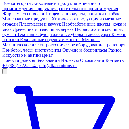
Все категории
Животные и продукты животного
происхождения
Продукция растительного происхождения
Жиры, масла и воски
Пищевые продукты, напитки и табак
Минеральные продукты
Химическая продукция и смежные
отрасли
Пластмассы и каучук
Необработанные шкуры, кожа и
меха
Древесина и изделия из дерева
Целлюлоза и изделия из
бумаги
Текстиль
Обувь, головные уборы и аксессуары
Камень
и стекло
Ювелирные изделия и монеты
Металлы
Механическое и электротехническое оборудование
Транспорт
Приборы, часы, инструменты
Оружие и боеприпасы
Разное
Искусство и антиквариат
Новости рынков
База знаний
Индексы
О компании
Контакты
+7 (985) 722-11-41
info@tk-solutions.ru