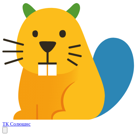
ТК Солюшнс