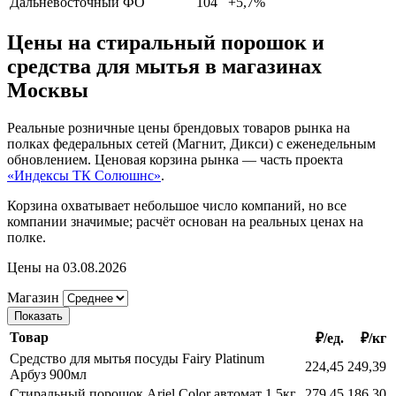
Дальневосточный ФО
104
+5,7%
Цены на стиральный порошок и
средства для мытья в магазинах
Москвы
Реальные розничные цены брендовых товаров рынка на
полках федеральных сетей (Магнит, Дикси) с еженедельным
обновлением. Ценовая корзина рынка — часть проекта
«Индексы ТК Солюшнс»
.
Корзина охватывает небольшое число компаний, но все
компании значимые; расчёт основан на реальных ценах на
полке.
Цены на 03.08.2026
Магазин
Показать
Товар
₽/ед.
₽/кг
Средство для мытья посуды Fairy Platinum
224,45
249,39
Арбуз 900мл
Стиральный порошок Ariel Color автомат 1,5кг
279,45
186,30