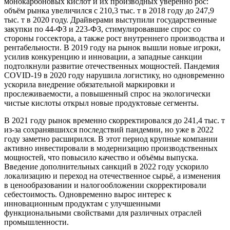
монокарбоновых кислот и их производных уверенно рос:
объём рынка увеличился с 210,3 тыс. т в 2018 году до 247,9
тыс. т в 2020 году. Драйверами выступили государственные
закупки по 44-ФЗ и 223-ФЗ, стимулировавшие спрос со
стороны госсектора, а также рост внутреннего производства и
рентабельности. В 2019 году на рынок вышли новые игроки,
усилив конкуренцию и инновации, а западные санкции
подтолкнули развитие отечественных мощностей. Пандемия
COVID-19 в 2020 году нарушила логистику, но одновременно
ускорила внедрение обязательной маркировки и
прослеживаемости, а повышенный спрос на экологически
чистые кислоты открыл новые продуктовые сегменты.
В 2021 году рынок временно скорректировался до 241,4 тыс. т
из-за сохранявшихся последствий пандемии, но уже в 2022
году заметно расширился. В этот период крупные компании
активно инвестировали в модернизацию производственных
мощностей, что повысило качество и объёмы выпуска.
Введение дополнительных санкций в 2022 году ускорило
локализацию и переход на отечественное сырьё, а изменения
в ценообразовании и налогообложении скорректировали
себестоимость. Одновременно вырос интерес к
инновационным продуктам с улучшенными
функциональными свойствами для различных отраслей
промышленности.