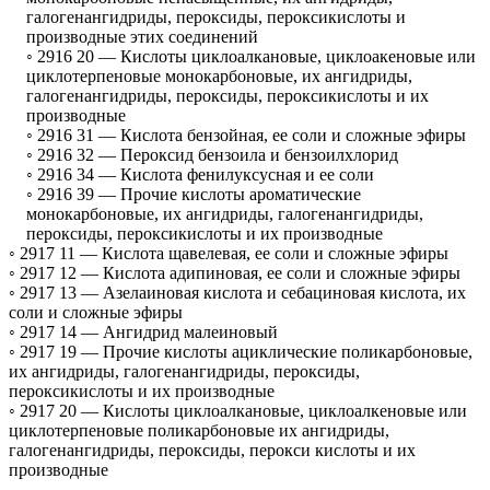
галогенангидриды, пероксиды, пероксикислоты и
производные этих соединений
◦ 2916 20 —
Кислоты циклоалкановые, циклоакеновые или
циклотерпеновые монокарбоновые, их ангидриды,
галогенангидриды, пероксиды, пероксикислоты и их
производные
◦ 2916 31 —
Кислота бензойная, ее соли и сложные эфиры
◦ 2916 32 —
Пероксид бензоила и бензоилхлорид
◦ 2916 34 —
Кислота фенилуксусная и ее соли
◦ 2916 39 —
Прочие кислоты ароматические
монокарбоновые, их ангидриды, галогенангидриды,
пероксиды, пероксикислоты и их производные
◦ 2917 11 —
Кислота щавелевая, ее соли и сложные эфиры
◦ 2917 12 —
Кислота адипиновая, ее соли и сложные эфиры
◦ 2917 13 —
Азелаиновая кислота и себациновая кислота, их
соли и сложные эфиры
◦ 2917 14 —
Ангидрид малеиновый
◦ 2917 19 —
Прочие кислоты ациклические поликарбоновые,
их ангидриды, галогенангидриды, пероксиды,
пероксикислоты и их производные
◦ 2917 20 —
Кислоты циклоалкановые, циклоалкеновые или
циклотерпеновые поликарбоновые их ангидриды,
галогенангидриды, пероксиды, перокси кислоты и их
производные