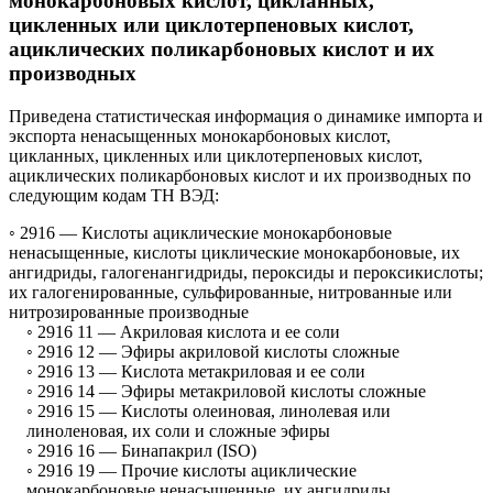
монокарбоновых кислот, цикланных,
цикленных или циклотерпеновых кислот,
ациклических поликарбоновых кислот и их
производных
Приведена статистическая информация о динамике импорта и
экспорта ненасыщенных монокарбоновых кислот,
цикланных, цикленных или циклотерпеновых кислот,
ациклических поликарбоновых кислот и их производных по
следующим кодам ТН ВЭД:
◦ 2916 —
Кислоты ациклические монокарбоновые
ненасыщенные, кислоты циклические монокарбоновые, их
ангидриды, галогенангидриды, пероксиды и пероксикислоты;
их галогенированные, сульфированные, нитрованные или
нитрозированные производные
◦ 2916 11 —
Акриловая кислота и ее соли
◦ 2916 12 —
Эфиры акриловой кислоты сложные
◦ 2916 13 —
Кислота метакриловая и ее соли
◦ 2916 14 —
Эфиры метакриловой кислоты сложные
◦ 2916 15 —
Кислоты олеиновая, линолевая или
линоленовая, их соли и сложные эфиры
◦ 2916 16 —
Бинапакрил (ISO)
◦ 2916 19 —
Прочие кислоты ациклические
монокарбоновые ненасыщенные, их ангидриды,