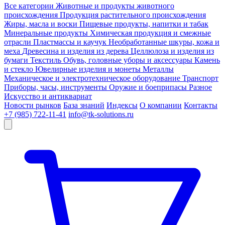
Все категории
Животные и продукты животного
происхождения
Продукция растительного происхождения
Жиры, масла и воски
Пищевые продукты, напитки и табак
Минеральные продукты
Химическая продукция и смежные
отрасли
Пластмассы и каучук
Необработанные шкуры, кожа и
меха
Древесина и изделия из дерева
Целлюлоза и изделия из
бумаги
Текстиль
Обувь, головные уборы и аксессуары
Камень
и стекло
Ювелирные изделия и монеты
Металлы
Механическое и электротехническое оборудование
Транспорт
Приборы, часы, инструменты
Оружие и боеприпасы
Разное
Искусство и антиквариат
Новости рынков
База знаний
Индексы
О компании
Контакты
+7 (985) 722-11-41
info@tk-solutions.ru