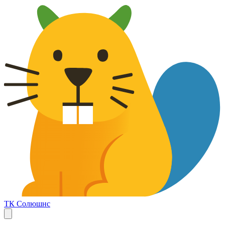
ТК Солюшнс