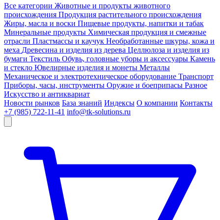
Все категории
Животные и продукты животного
происхождения
Продукция растительного происхождения
Жиры, масла и воски
Пищевые продукты, напитки и табак
Минеральные продукты
Химическая продукция и смежные
отрасли
Пластмассы и каучук
Необработанные шкуры, кожа и
меха
Древесина и изделия из дерева
Целлюлоза и изделия из
бумаги
Текстиль
Обувь, головные уборы и аксессуары
Камень
и стекло
Ювелирные изделия и монеты
Металлы
Механическое и электротехническое оборудование
Транспорт
Приборы, часы, инструменты
Оружие и боеприпасы
Разное
Искусство и антиквариат
Новости рынков
База знаний
Индексы
О компании
Контакты
+7 (985) 722-11-41
info@tk-solutions.ru