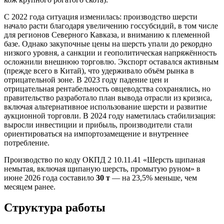
С 2022 года ситуация изменилась: производство шерсти
начало расти благодаря увеличению госсубсидий, в том числе
для регионов Северного Кавказа, и вниманию к племенной
базе. Однако закупочные цены на шерсть упали до рекордно
низкого уровня, а санкции и геополитическая напряжённость
осложнили внешнюю торговлю. Экспорт оставался активным
(прежде всего в Китай), что удерживало объём рынка в
отрицательной зоне. В 2023 году падение цен и
отрицательная рентабельность овцеводства сохранялись, но
правительство разработало план вывода отрасли из кризиса,
включая альтернативное использование шерсти и развитие
аукционной торговли. В 2024 году наметилась стабилизация:
выросли инвестиции и прибыль, производители стали
ориентироваться на импортозамещение и внутреннее
потребление.
Производство по коду ОКПД 2 10.11.41 «Шерсть щипаная
немытая, включая щипаную шерсть, промытую руном» в
июне 2026 года составило
30 т
— на 23,5% меньше, чем
месяцем ранее.
Структура работы