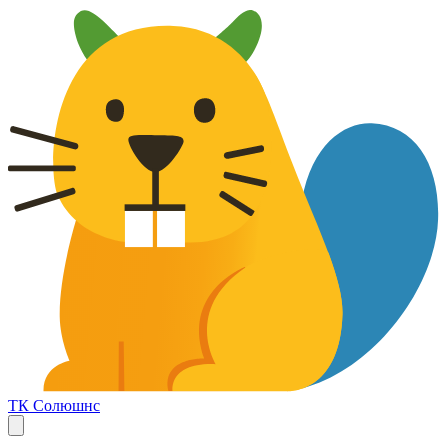
ТК Солюшнс