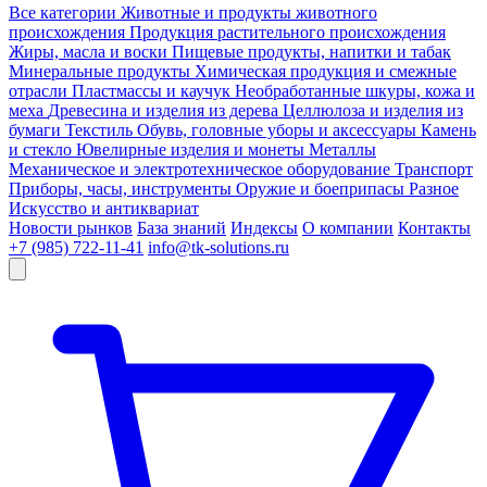
Все категории
Животные и продукты животного
происхождения
Продукция растительного происхождения
Жиры, масла и воски
Пищевые продукты, напитки и табак
Минеральные продукты
Химическая продукция и смежные
отрасли
Пластмассы и каучук
Необработанные шкуры, кожа и
меха
Древесина и изделия из дерева
Целлюлоза и изделия из
бумаги
Текстиль
Обувь, головные уборы и аксессуары
Камень
и стекло
Ювелирные изделия и монеты
Металлы
Механическое и электротехническое оборудование
Транспорт
Приборы, часы, инструменты
Оружие и боеприпасы
Разное
Искусство и антиквариат
Новости рынков
База знаний
Индексы
О компании
Контакты
+7 (985) 722-11-41
info@tk-solutions.ru