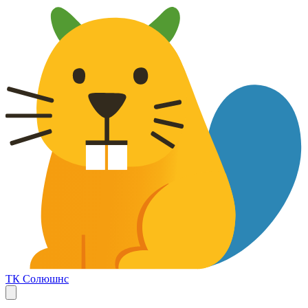
ТК Солюшнс