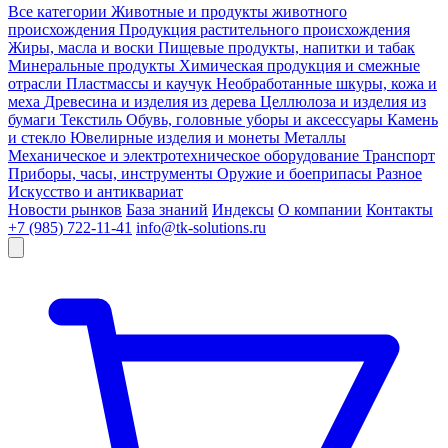
Все категории
Животные и продукты животного
происхождения
Продукция растительного происхождения
Жиры, масла и воски
Пищевые продукты, напитки и табак
Минеральные продукты
Химическая продукция и смежные
отрасли
Пластмассы и каучук
Необработанные шкуры, кожа и
меха
Древесина и изделия из дерева
Целлюлоза и изделия из
бумаги
Текстиль
Обувь, головные уборы и аксессуары
Камень
и стекло
Ювелирные изделия и монеты
Металлы
Механическое и электротехническое оборудование
Транспорт
Приборы, часы, инструменты
Оружие и боеприпасы
Разное
Искусство и антиквариат
Новости рынков
База знаний
Индексы
О компании
Контакты
+7 (985) 722-11-41
info@tk-solutions.ru