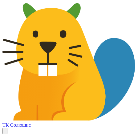
ТК Солюшнс