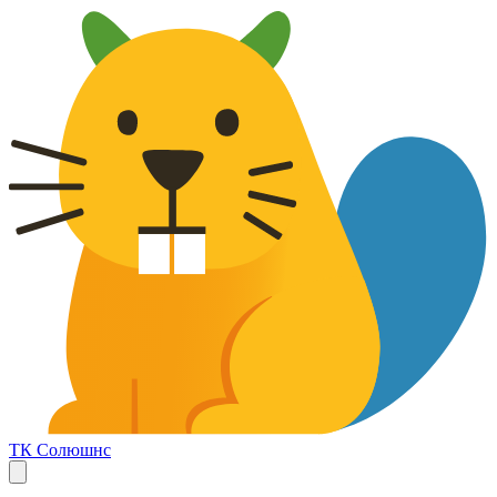
ТК Солюшнс