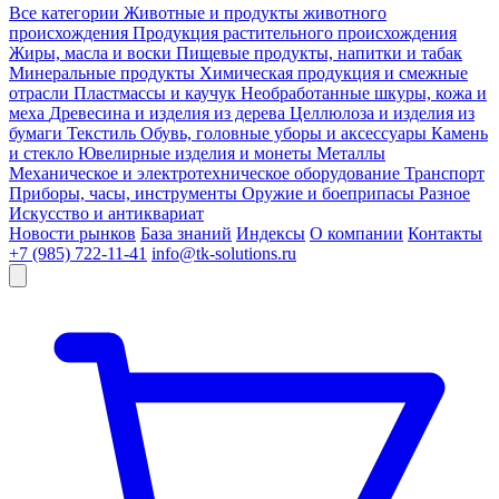
Все категории
Животные и продукты животного
происхождения
Продукция растительного происхождения
Жиры, масла и воски
Пищевые продукты, напитки и табак
Минеральные продукты
Химическая продукция и смежные
отрасли
Пластмассы и каучук
Необработанные шкуры, кожа и
меха
Древесина и изделия из дерева
Целлюлоза и изделия из
бумаги
Текстиль
Обувь, головные уборы и аксессуары
Камень
и стекло
Ювелирные изделия и монеты
Металлы
Механическое и электротехническое оборудование
Транспорт
Приборы, часы, инструменты
Оружие и боеприпасы
Разное
Искусство и антиквариат
Новости рынков
База знаний
Индексы
О компании
Контакты
+7 (985) 722-11-41
info@tk-solutions.ru