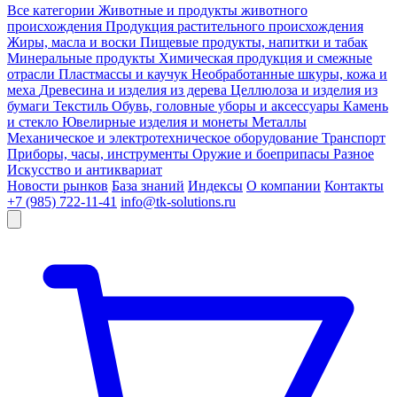
Все категории
Животные и продукты животного
происхождения
Продукция растительного происхождения
Жиры, масла и воски
Пищевые продукты, напитки и табак
Минеральные продукты
Химическая продукция и смежные
отрасли
Пластмассы и каучук
Необработанные шкуры, кожа и
меха
Древесина и изделия из дерева
Целлюлоза и изделия из
бумаги
Текстиль
Обувь, головные уборы и аксессуары
Камень
и стекло
Ювелирные изделия и монеты
Металлы
Механическое и электротехническое оборудование
Транспорт
Приборы, часы, инструменты
Оружие и боеприпасы
Разное
Искусство и антиквариат
Новости рынков
База знаний
Индексы
О компании
Контакты
+7 (985) 722-11-41
info@tk-solutions.ru