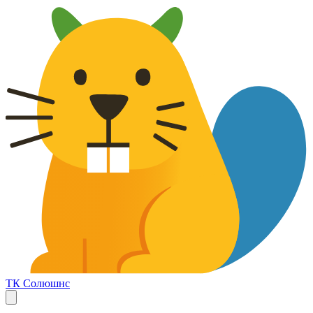
ТК Солюшнс