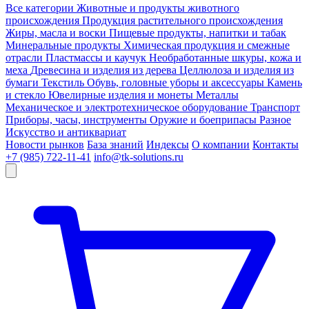
Все категории
Животные и продукты животного
происхождения
Продукция растительного происхождения
Жиры, масла и воски
Пищевые продукты, напитки и табак
Минеральные продукты
Химическая продукция и смежные
отрасли
Пластмассы и каучук
Необработанные шкуры, кожа и
меха
Древесина и изделия из дерева
Целлюлоза и изделия из
бумаги
Текстиль
Обувь, головные уборы и аксессуары
Камень
и стекло
Ювелирные изделия и монеты
Металлы
Механическое и электротехническое оборудование
Транспорт
Приборы, часы, инструменты
Оружие и боеприпасы
Разное
Искусство и антиквариат
Новости рынков
База знаний
Индексы
О компании
Контакты
+7 (985) 722-11-41
info@tk-solutions.ru