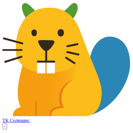
ТК Солюшнс