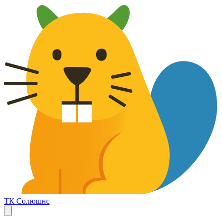
ТК Солюшнс