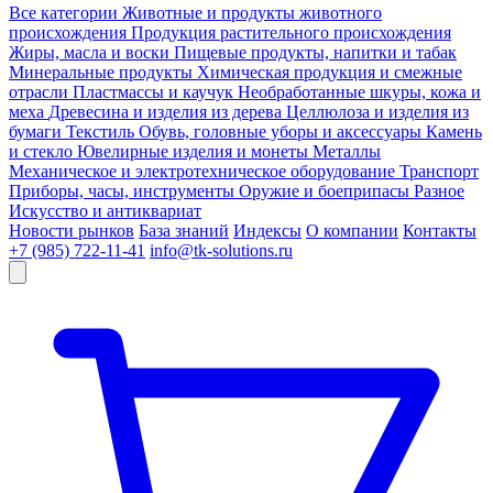
Все категории
Животные и продукты животного
происхождения
Продукция растительного происхождения
Жиры, масла и воски
Пищевые продукты, напитки и табак
Минеральные продукты
Химическая продукция и смежные
отрасли
Пластмассы и каучук
Необработанные шкуры, кожа и
меха
Древесина и изделия из дерева
Целлюлоза и изделия из
бумаги
Текстиль
Обувь, головные уборы и аксессуары
Камень
и стекло
Ювелирные изделия и монеты
Металлы
Механическое и электротехническое оборудование
Транспорт
Приборы, часы, инструменты
Оружие и боеприпасы
Разное
Искусство и антиквариат
Новости рынков
База знаний
Индексы
О компании
Контакты
+7 (985) 722-11-41
info@tk-solutions.ru