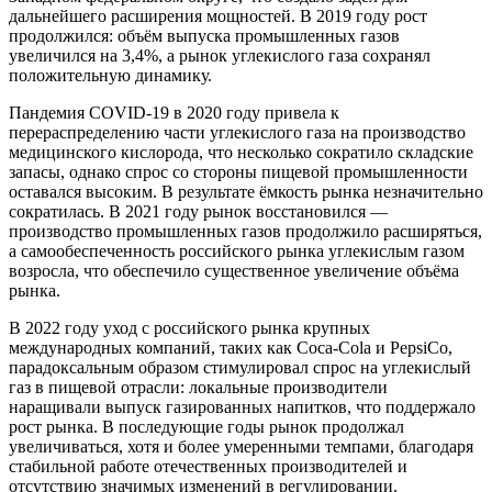
дальнейшего расширения мощностей. В 2019 году рост
продолжился: объём выпуска промышленных газов
увеличился на 3,4%, а рынок углекислого газа сохранял
положительную динамику.
Пандемия COVID-19 в 2020 году привела к
перераспределению части углекислого газа на производство
медицинского кислорода, что несколько сократило складские
запасы, однако спрос со стороны пищевой промышленности
оставался высоким. В результате ёмкость рынка незначительно
сократилась. В 2021 году рынок восстановился —
производство промышленных газов продолжило расширяться,
а самообеспеченность российского рынка углекислым газом
возросла, что обеспечило существенное увеличение объёма
рынка.
В 2022 году уход с российского рынка крупных
международных компаний, таких как Coca-Cola и PepsiCo,
парадоксальным образом стимулировал спрос на углекислый
газ в пищевой отрасли: локальные производители
наращивали выпуск газированных напитков, что поддержало
рост рынка. В последующие годы рынок продолжал
увеличиваться, хотя и более умеренными темпами, благодаря
стабильной работе отечественных производителей и
отсутствию значимых изменений в регулировании.