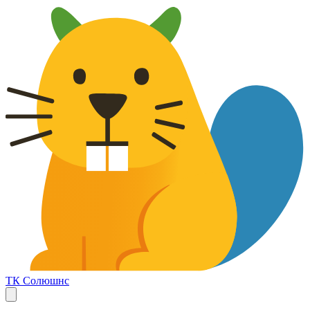
ТК Солюшнс