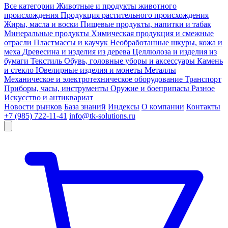
Все категории
Животные и продукты животного
происхождения
Продукция растительного происхождения
Жиры, масла и воски
Пищевые продукты, напитки и табак
Минеральные продукты
Химическая продукция и смежные
отрасли
Пластмассы и каучук
Необработанные шкуры, кожа и
меха
Древесина и изделия из дерева
Целлюлоза и изделия из
бумаги
Текстиль
Обувь, головные уборы и аксессуары
Камень
и стекло
Ювелирные изделия и монеты
Металлы
Механическое и электротехническое оборудование
Транспорт
Приборы, часы, инструменты
Оружие и боеприпасы
Разное
Искусство и антиквариат
Новости рынков
База знаний
Индексы
О компании
Контакты
+7 (985) 722-11-41
info@tk-solutions.ru