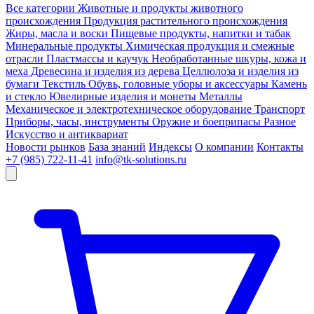
Все категории
Животные и продукты животного
происхождения
Продукция растительного происхождения
Жиры, масла и воски
Пищевые продукты, напитки и табак
Минеральные продукты
Химическая продукция и смежные
отрасли
Пластмассы и каучук
Необработанные шкуры, кожа и
меха
Древесина и изделия из дерева
Целлюлоза и изделия из
бумаги
Текстиль
Обувь, головные уборы и аксессуары
Камень
и стекло
Ювелирные изделия и монеты
Металлы
Механическое и электротехническое оборудование
Транспорт
Приборы, часы, инструменты
Оружие и боеприпасы
Разное
Искусство и антиквариат
Новости рынков
База знаний
Индексы
О компании
Контакты
+7 (985) 722-11-41
info@tk-solutions.ru