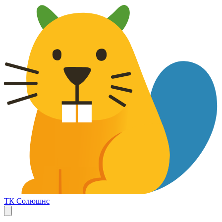
ТК Солюшнс