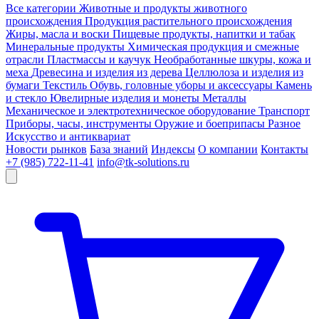
Все категории
Животные и продукты животного
происхождения
Продукция растительного происхождения
Жиры, масла и воски
Пищевые продукты, напитки и табак
Минеральные продукты
Химическая продукция и смежные
отрасли
Пластмассы и каучук
Необработанные шкуры, кожа и
меха
Древесина и изделия из дерева
Целлюлоза и изделия из
бумаги
Текстиль
Обувь, головные уборы и аксессуары
Камень
и стекло
Ювелирные изделия и монеты
Металлы
Механическое и электротехническое оборудование
Транспорт
Приборы, часы, инструменты
Оружие и боеприпасы
Разное
Искусство и антиквариат
Новости рынков
База знаний
Индексы
О компании
Контакты
+7 (985) 722-11-41
info@tk-solutions.ru