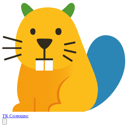
ТК Солюшнс