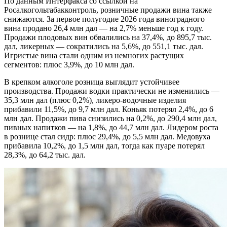
По данным Интерфакса со ссылкой на
Росалкогольтабакконтроль, розничные продажи вина также
снижаются. За первое полугодие 2026 года виноградного
вина продано 26,4 млн дал — на 2,7% меньше год к году.
Продажи плодовых вин обвалились на 37,4%, до 895,7 тыс.
дал, ликерных — сократились на 5,6%, до 551,1 тыс. дал.
Игристые вина стали одним из немногих растущих
сегментов: плюс 3,9%, до 10 млн дал.
В крепком алкоголе розница выглядит устойчивее
производства. Продажи водки практически не изменились —
35,3 млн дал (плюс 0,2%), ликеро-водочные изделия
прибавили 11,5%, до 9,7 млн дал. Коньяк потерял 2,4%, до 6
млн дал. Продажи пива снизились на 0,2%, до 290,4 млн дал,
пивных напитков — на 1,8%, до 44,7 млн дал. Лидером роста
в рознице стал сидр: плюс 29,4%, до 5,5 млн дал. Медовуха
прибавила 10,2%, до 1,5 млн дал, тогда как пуаре потерял
28,3%, до 64,2 тыс. дал.