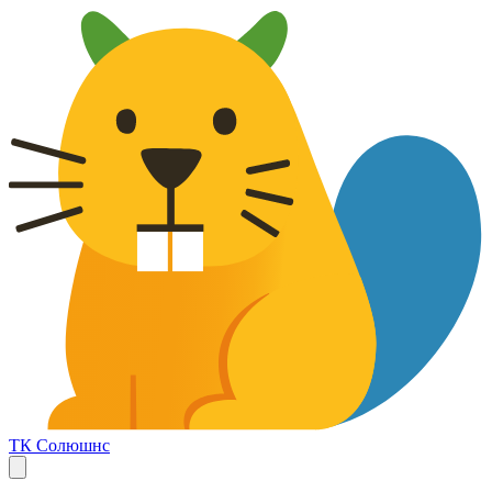
ТК Солюшнс