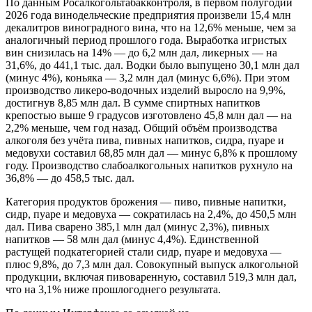
По данным Росалкогольтабакконтроля, в первом полугодии
2026 года винодельческие предприятия произвели 15,4 млн
декалитров виноградного вина, что на 12,6% меньше, чем за
аналогичный период прошлого года. Выработка игристых
вин снизилась на 14% — до 6,2 млн дал, ликерных — на
31,6%, до 441,1 тыс. дал. Водки было выпущено 30,1 млн дал
(минус 4%), коньяка — 3,2 млн дал (минус 6,6%). При этом
производство ликеро-водочных изделий выросло на 9,9%,
достигнув 8,85 млн дал. В сумме спиртных напитков
крепостью выше 9 градусов изготовлено 45,8 млн дал — на
2,2% меньше, чем год назад. Общий объём производства
алкоголя без учёта пива, пивных напитков, сидра, пуаре и
медовухи составил 68,85 млн дал — минус 6,8% к прошлому
году. Производство слабоалкогольных напитков рухнуло на
36,8% — до 458,5 тыс. дал.
Категория продуктов брожения — пиво, пивные напитки,
сидр, пуаре и медовуха — сократилась на 2,4%, до 450,5 млн
дал. Пива сварено 385,1 млн дал (минус 2,3%), пивных
напитков — 58 млн дал (минус 4,4%). Единственной
растущей подкатегорией стали сидр, пуаре и медовуха —
плюс 9,8%, до 7,3 млн дал. Совокупный выпуск алкогольной
продукции, включая пивоваренную, составил 519,3 млн дал,
что на 3,1% ниже прошлогоднего результата.