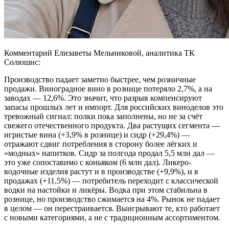
Комментарий Елизаветы Мельниковой, аналитика ТК
Солюшнс:
Производство падает заметно быстрее, чем розничные
продажи. Виноградное вино в рознице потеряло 2,7%, а на
заводах — 12,6%. Это значит, что разрыв компенсируют
запасы прошлых лет и импорт. Для российских виноделов это
тревожный сигнал: полки пока заполнены, но не за счёт
свежего отечественного продукта. Два растущих сегмента —
игристые вина (+3,9% в рознице) и сидр (+29,4%) —
отражают сдвиг потребления в сторону более лёгких и
«модных» напитков. Сидр за полгода продал 5,5 млн дал —
это уже сопоставимо с коньяком (6 млн дал). Ликеро-
водочные изделия растут и в производстве (+9,9%), и в
продажах (+11,5%) — потребитель переходит с классической
водки на настойки и ликёры. Водка при этом стабильна в
рознице, но производство сжимается на 4%. Рынок не падает
в целом — он перестраивается. Выигрывают те, кто работает
с новыми категориями, а не с традиционным ассортиментом.