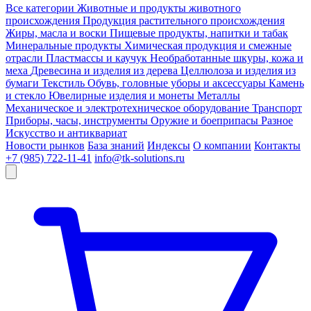
Все категории
Животные и продукты животного
происхождения
Продукция растительного происхождения
Жиры, масла и воски
Пищевые продукты, напитки и табак
Минеральные продукты
Химическая продукция и смежные
отрасли
Пластмассы и каучук
Необработанные шкуры, кожа и
меха
Древесина и изделия из дерева
Целлюлоза и изделия из
бумаги
Текстиль
Обувь, головные уборы и аксессуары
Камень
и стекло
Ювелирные изделия и монеты
Металлы
Механическое и электротехническое оборудование
Транспорт
Приборы, часы, инструменты
Оружие и боеприпасы
Разное
Искусство и антиквариат
Новости рынков
База знаний
Индексы
О компании
Контакты
+7 (985) 722-11-41
info@tk-solutions.ru