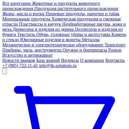
Все категории
Животные и продукты животного
происхождения
Продукция растительного происхождения
Жиры, масла и воски
Пищевые продукты, напитки и табак
Минеральные продукты
Химическая продукция и смежные
отрасли
Пластмассы и каучук
Необработанные шкуры, кожа и
меха
Древесина и изделия из дерева
Целлюлоза и изделия из
бумаги
Текстиль
Обувь, головные уборы и аксессуары
Камень
и стекло
Ювелирные изделия и монеты
Металлы
Механическое и электротехническое оборудование
Транспорт
Приборы, часы, инструменты
Оружие и боеприпасы
Разное
Искусство и антиквариат
Новости рынков
База знаний
Индексы
О компании
Контакты
+7 (985) 722-11-41
info@tk-solutions.ru