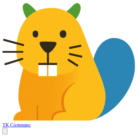
ТК Солюшнс