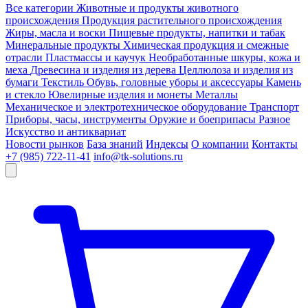
Все категории
Животные и продукты животного
происхождения
Продукция растительного происхождения
Жиры, масла и воски
Пищевые продукты, напитки и табак
Минеральные продукты
Химическая продукция и смежные
отрасли
Пластмассы и каучук
Необработанные шкуры, кожа и
меха
Древесина и изделия из дерева
Целлюлоза и изделия из
бумаги
Текстиль
Обувь, головные уборы и аксессуары
Камень
и стекло
Ювелирные изделия и монеты
Металлы
Механическое и электротехническое оборудование
Транспорт
Приборы, часы, инструменты
Оружие и боеприпасы
Разное
Искусство и антиквариат
Новости рынков
База знаний
Индексы
О компании
Контакты
+7 (985) 722-11-41
info@tk-solutions.ru