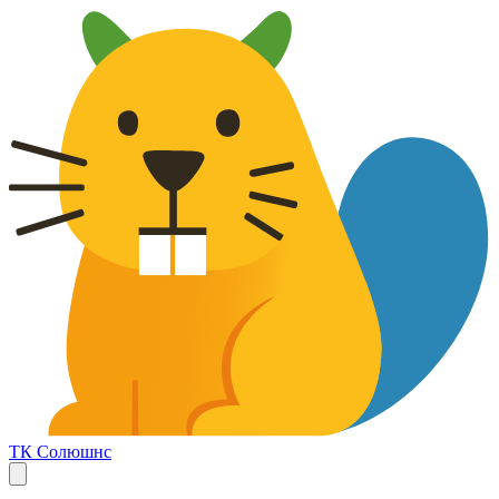
ТК Солюшнс