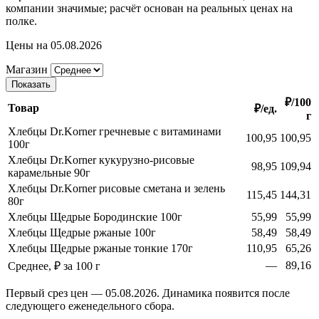
компании значимые; расчёт основан на реальных ценах на
полке.
Цены на 05.08.2026
Магазин
Показать
₽/100
Товар
₽/ед.
г
Хлебцы Dr.Korner гречневые с витаминами
100,95
100,95
100г
Хлебцы Dr.Korner кукурузно-рисовые
98,95
109,94
карамельные 90г
Хлебцы Dr.Korner рисовые сметана и зелень
115,45
144,31
80г
Хлебцы Щедрые Бородинские 100г
55,99
55,99
Хлебцы Щедрые ржаные 100г
58,49
58,49
Хлебцы Щедрые ржаные тонкие 170г
110,95
65,26
—
89,16
Среднее, ₽ за 100 г
Первый срез цен — 05.08.2026. Динамика появится после
следующего еженедельного сбора.