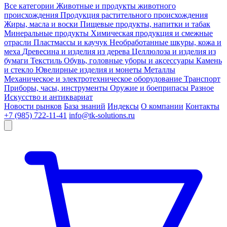
Все категории
Животные и продукты животного
происхождения
Продукция растительного происхождения
Жиры, масла и воски
Пищевые продукты, напитки и табак
Минеральные продукты
Химическая продукция и смежные
отрасли
Пластмассы и каучук
Необработанные шкуры, кожа и
меха
Древесина и изделия из дерева
Целлюлоза и изделия из
бумаги
Текстиль
Обувь, головные уборы и аксессуары
Камень
и стекло
Ювелирные изделия и монеты
Металлы
Механическое и электротехническое оборудование
Транспорт
Приборы, часы, инструменты
Оружие и боеприпасы
Разное
Искусство и антиквариат
Новости рынков
База знаний
Индексы
О компании
Контакты
+7 (985) 722-11-41
info@tk-solutions.ru