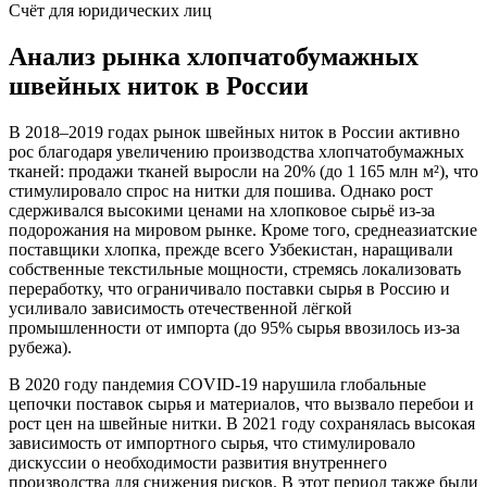
Счёт для юридических лиц
Анализ рынка хлопчатобумажных
швейных ниток в России
В 2018–2019 годах рынок швейных ниток в России активно
рос благодаря увеличению производства хлопчатобумажных
тканей: продажи тканей выросли на 20% (до 1 165 млн м²), что
стимулировало спрос на нитки для пошива. Однако рост
сдерживался высокими ценами на хлопковое сырьё из-за
подорожания на мировом рынке. Кроме того, среднеазиатские
поставщики хлопка, прежде всего Узбекистан, наращивали
собственные текстильные мощности, стремясь локализовать
переработку, что ограничивало поставки сырья в Россию и
усиливало зависимость отечественной лёгкой
промышленности от импорта (до 95% сырья ввозилось из-за
рубежа).
В 2020 году пандемия COVID-19 нарушила глобальные
цепочки поставок сырья и материалов, что вызвало перебои и
рост цен на швейные нитки. В 2021 году сохранялась высокая
зависимость от импортного сырья, что стимулировало
дискуссии о необходимости развития внутреннего
производства для снижения рисков. В этот период также были