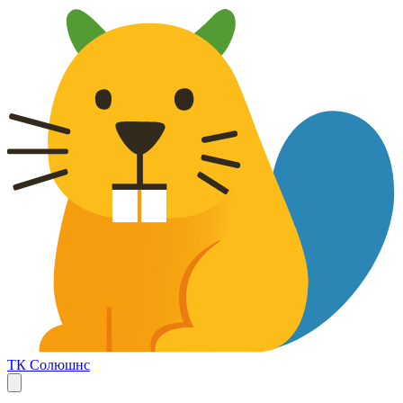
ТК Солюшнс