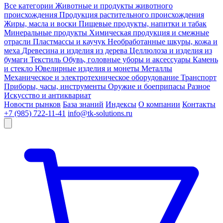
Все категории
Животные и продукты животного
происхождения
Продукция растительного происхождения
Жиры, масла и воски
Пищевые продукты, напитки и табак
Минеральные продукты
Химическая продукция и смежные
отрасли
Пластмассы и каучук
Необработанные шкуры, кожа и
меха
Древесина и изделия из дерева
Целлюлоза и изделия из
бумаги
Текстиль
Обувь, головные уборы и аксессуары
Камень
и стекло
Ювелирные изделия и монеты
Металлы
Механическое и электротехническое оборудование
Транспорт
Приборы, часы, инструменты
Оружие и боеприпасы
Разное
Искусство и антиквариат
Новости рынков
База знаний
Индексы
О компании
Контакты
+7 (985) 722-11-41
info@tk-solutions.ru