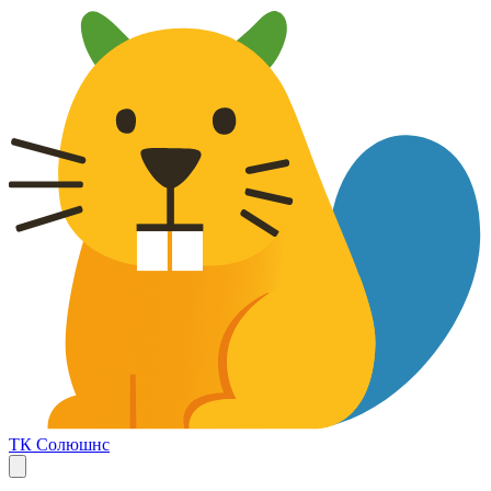
ТК Солюшнс