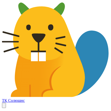
ТК Солюшнс