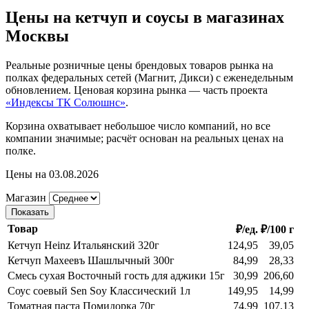
Цены на кетчуп и соусы в магазинах
Москвы
Реальные розничные цены брендовых товаров рынка на
полках федеральных сетей (Магнит, Дикси) с еженедельным
обновлением. Ценовая корзина рынка — часть проекта
«Индексы ТК Солюшнс»
.
Корзина охватывает небольшое число компаний, но все
компании значимые; расчёт основан на реальных ценах на
полке.
Цены на 03.08.2026
Магазин
Показать
Товар
₽/ед.
₽/100 г
Кетчуп Heinz Итальянский 320г
124,95
39,05
Кетчуп Махеевъ Шашлычный 300г
84,99
28,33
Смесь сухая Восточный гость для аджики 15г
30,99
206,60
Соус соевый Sen Soy Классический 1л
149,95
14,99
Томатная паста Помидорка 70г
74,99
107,13