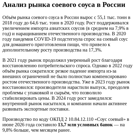
Анализ рынка соевого соуса в России
Объём рынка соевого соуса в России вырос с 55,1 тыс. тонн в
2018 году до 64,6 тыс. тонн в 2020 году. Рост поддерживался
увеличением импорта азиатских соусов (в среднем на 7,9% в
год) и наращиванием отечественного производства. В 2020
году пандемия COVID-19 подстегнула спрос на соевый соус
для домашнего приготовления пищи, что привело к
дополнительному росту производства на 17,3%.
В 2021 году рынок продолжил уверенный рост благодаря
восстановлению потребительского спроса. Однако в 2022 году
объём рынка сократился: резкое падение импорта из-за
внешних ограничений не было полностью компенсировано
ростом отечественного производства. Уже в 2023 году рынок
восстановился: производители нарастили выпуск, преодолев
проблемы с упаковкой и сырьём, что позволило
стабилизировать цены. В 2024 году рост замедлился:
внутренний рынок насытился, и компании начали активнее
развивать экспортные поставки.
Производство по коду ОКПД 2 10.84.12.110 «Соус соевый» в
июне 2026 года составило
13,7 млн условных банок
— на
9,8% больше, чем месяцем ранее.