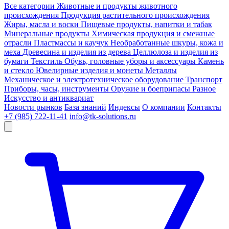
Все категории
Животные и продукты животного
происхождения
Продукция растительного происхождения
Жиры, масла и воски
Пищевые продукты, напитки и табак
Минеральные продукты
Химическая продукция и смежные
отрасли
Пластмассы и каучук
Необработанные шкуры, кожа и
меха
Древесина и изделия из дерева
Целлюлоза и изделия из
бумаги
Текстиль
Обувь, головные уборы и аксессуары
Камень
и стекло
Ювелирные изделия и монеты
Металлы
Механическое и электротехническое оборудование
Транспорт
Приборы, часы, инструменты
Оружие и боеприпасы
Разное
Искусство и антиквариат
Новости рынков
База знаний
Индексы
О компании
Контакты
+7 (985) 722-11-41
info@tk-solutions.ru