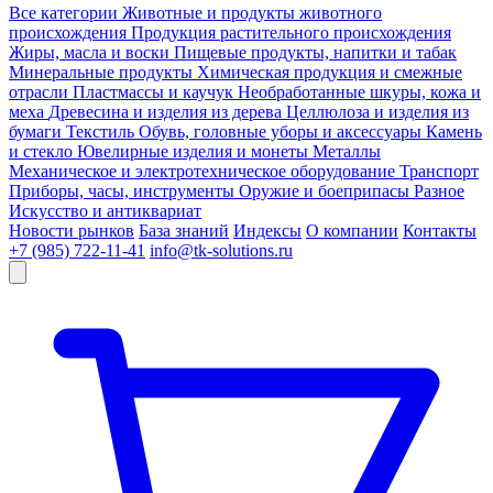
Все категории
Животные и продукты животного
происхождения
Продукция растительного происхождения
Жиры, масла и воски
Пищевые продукты, напитки и табак
Минеральные продукты
Химическая продукция и смежные
отрасли
Пластмассы и каучук
Необработанные шкуры, кожа и
меха
Древесина и изделия из дерева
Целлюлоза и изделия из
бумаги
Текстиль
Обувь, головные уборы и аксессуары
Камень
и стекло
Ювелирные изделия и монеты
Металлы
Механическое и электротехническое оборудование
Транспорт
Приборы, часы, инструменты
Оружие и боеприпасы
Разное
Искусство и антиквариат
Новости рынков
База знаний
Индексы
О компании
Контакты
+7 (985) 722-11-41
info@tk-solutions.ru