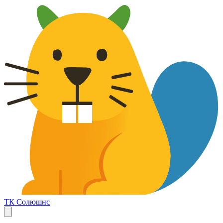
ТК Солюшнс