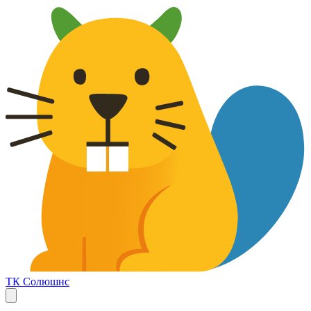
ТК Солюшнс