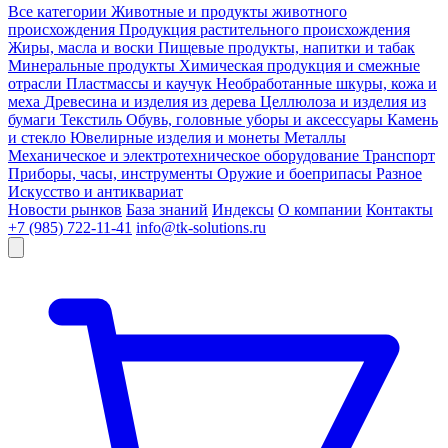
Все категории
Животные и продукты животного
происхождения
Продукция растительного происхождения
Жиры, масла и воски
Пищевые продукты, напитки и табак
Минеральные продукты
Химическая продукция и смежные
отрасли
Пластмассы и каучук
Необработанные шкуры, кожа и
меха
Древесина и изделия из дерева
Целлюлоза и изделия из
бумаги
Текстиль
Обувь, головные уборы и аксессуары
Камень
и стекло
Ювелирные изделия и монеты
Металлы
Механическое и электротехническое оборудование
Транспорт
Приборы, часы, инструменты
Оружие и боеприпасы
Разное
Искусство и антиквариат
Новости рынков
База знаний
Индексы
О компании
Контакты
+7 (985) 722-11-41
info@tk-solutions.ru