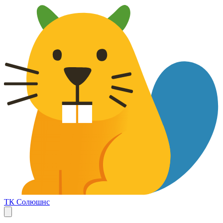
ТК Солюшнс