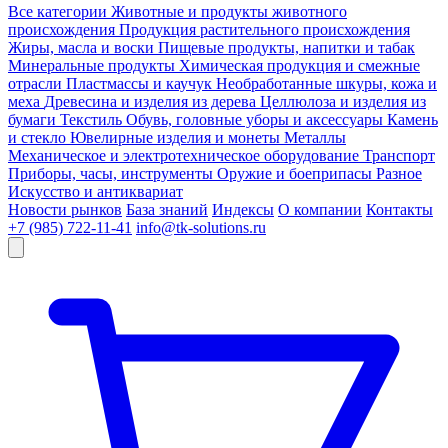
Все категории
Животные и продукты животного
происхождения
Продукция растительного происхождения
Жиры, масла и воски
Пищевые продукты, напитки и табак
Минеральные продукты
Химическая продукция и смежные
отрасли
Пластмассы и каучук
Необработанные шкуры, кожа и
меха
Древесина и изделия из дерева
Целлюлоза и изделия из
бумаги
Текстиль
Обувь, головные уборы и аксессуары
Камень
и стекло
Ювелирные изделия и монеты
Металлы
Механическое и электротехническое оборудование
Транспорт
Приборы, часы, инструменты
Оружие и боеприпасы
Разное
Искусство и антиквариат
Новости рынков
База знаний
Индексы
О компании
Контакты
+7 (985) 722-11-41
info@tk-solutions.ru