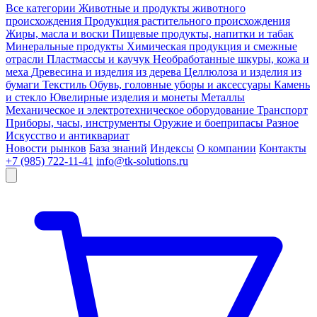
Все категории
Животные и продукты животного
происхождения
Продукция растительного происхождения
Жиры, масла и воски
Пищевые продукты, напитки и табак
Минеральные продукты
Химическая продукция и смежные
отрасли
Пластмассы и каучук
Необработанные шкуры, кожа и
меха
Древесина и изделия из дерева
Целлюлоза и изделия из
бумаги
Текстиль
Обувь, головные уборы и аксессуары
Камень
и стекло
Ювелирные изделия и монеты
Металлы
Механическое и электротехническое оборудование
Транспорт
Приборы, часы, инструменты
Оружие и боеприпасы
Разное
Искусство и антиквариат
Новости рынков
База знаний
Индексы
О компании
Контакты
+7 (985) 722-11-41
info@tk-solutions.ru