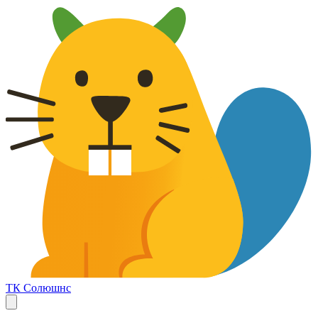
ТК Солюшнс