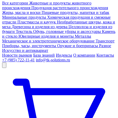
Все категории
Животные и продукты животного
происхождения
Продукция растительного происхождения
Жиры, масла и воски
Пищевые продукты, напитки и табак
Минеральные продукты
Химическая продукция и смежные
отрасли
Пластмассы и каучук
Необработанные шкуры, кожа и
меха
Древесина и изделия из дерева
Целлюлоза и изделия из
бумаги
Текстиль
Обувь, головные уборы и аксессуары
Камень
и стекло
Ювелирные изделия и монеты
Металлы
Механическое и электротехническое оборудование
Транспорт
Приборы, часы, инструменты
Оружие и боеприпасы
Разное
Искусство и антиквариат
Новости рынков
База знаний
Индексы
О компании
Контакты
+7 (985) 722-11-41
info@tk-solutions.ru