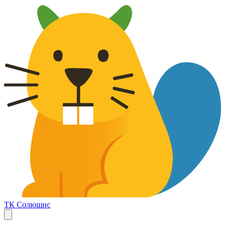
ТК Солюшнс