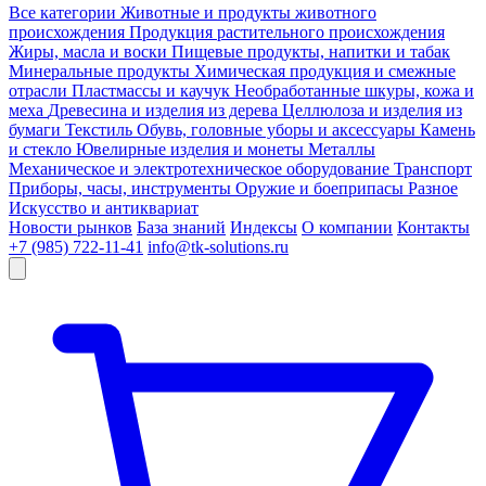
Все категории
Животные и продукты животного
происхождения
Продукция растительного происхождения
Жиры, масла и воски
Пищевые продукты, напитки и табак
Минеральные продукты
Химическая продукция и смежные
отрасли
Пластмассы и каучук
Необработанные шкуры, кожа и
меха
Древесина и изделия из дерева
Целлюлоза и изделия из
бумаги
Текстиль
Обувь, головные уборы и аксессуары
Камень
и стекло
Ювелирные изделия и монеты
Металлы
Механическое и электротехническое оборудование
Транспорт
Приборы, часы, инструменты
Оружие и боеприпасы
Разное
Искусство и антиквариат
Новости рынков
База знаний
Индексы
О компании
Контакты
+7 (985) 722-11-41
info@tk-solutions.ru