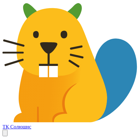
ТК Солюшнс