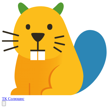
ТК Солюшнс