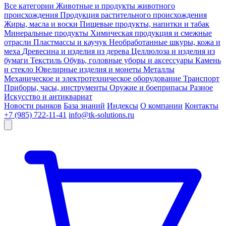
Все категории
Животные и продукты животного
происхождения
Продукция растительного происхождения
Жиры, масла и воски
Пищевые продукты, напитки и табак
Минеральные продукты
Химическая продукция и смежные
отрасли
Пластмассы и каучук
Необработанные шкуры, кожа и
меха
Древесина и изделия из дерева
Целлюлоза и изделия из
бумаги
Текстиль
Обувь, головные уборы и аксессуары
Камень
и стекло
Ювелирные изделия и монеты
Металлы
Механическое и электротехническое оборудование
Транспорт
Приборы, часы, инструменты
Оружие и боеприпасы
Разное
Искусство и антиквариат
Новости рынков
База знаний
Индексы
О компании
Контакты
+7 (985) 722-11-41
info@tk-solutions.ru