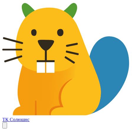
ТК Солюшнс