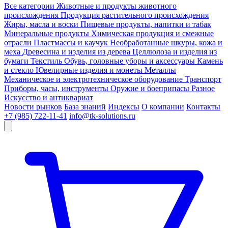
Все категории
Животные и продукты животного
происхождения
Продукция растительного происхождения
Жиры, масла и воски
Пищевые продукты, напитки и табак
Минеральные продукты
Химическая продукция и смежные
отрасли
Пластмассы и каучук
Необработанные шкуры, кожа и
меха
Древесина и изделия из дерева
Целлюлоза и изделия из
бумаги
Текстиль
Обувь, головные уборы и аксессуары
Камень
и стекло
Ювелирные изделия и монеты
Металлы
Механическое и электротехническое оборудование
Транспорт
Приборы, часы, инструменты
Оружие и боеприпасы
Разное
Искусство и антиквариат
Новости рынков
База знаний
Индексы
О компании
Контакты
+7 (985) 722-11-41
info@tk-solutions.ru