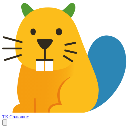
ТК Солюшнс