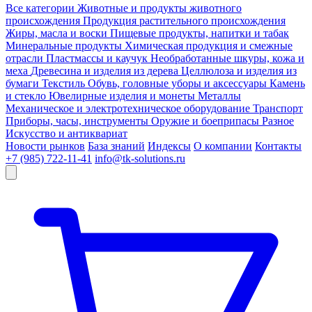
Все категории
Животные и продукты животного
происхождения
Продукция растительного происхождения
Жиры, масла и воски
Пищевые продукты, напитки и табак
Минеральные продукты
Химическая продукция и смежные
отрасли
Пластмассы и каучук
Необработанные шкуры, кожа и
меха
Древесина и изделия из дерева
Целлюлоза и изделия из
бумаги
Текстиль
Обувь, головные уборы и аксессуары
Камень
и стекло
Ювелирные изделия и монеты
Металлы
Механическое и электротехническое оборудование
Транспорт
Приборы, часы, инструменты
Оружие и боеприпасы
Разное
Искусство и антиквариат
Новости рынков
База знаний
Индексы
О компании
Контакты
+7 (985) 722-11-41
info@tk-solutions.ru