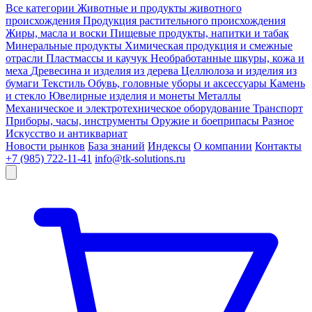
Все категории
Животные и продукты животного
происхождения
Продукция растительного происхождения
Жиры, масла и воски
Пищевые продукты, напитки и табак
Минеральные продукты
Химическая продукция и смежные
отрасли
Пластмассы и каучук
Необработанные шкуры, кожа и
меха
Древесина и изделия из дерева
Целлюлоза и изделия из
бумаги
Текстиль
Обувь, головные уборы и аксессуары
Камень
и стекло
Ювелирные изделия и монеты
Металлы
Механическое и электротехническое оборудование
Транспорт
Приборы, часы, инструменты
Оружие и боеприпасы
Разное
Искусство и антиквариат
Новости рынков
База знаний
Индексы
О компании
Контакты
+7 (985) 722-11-41
info@tk-solutions.ru