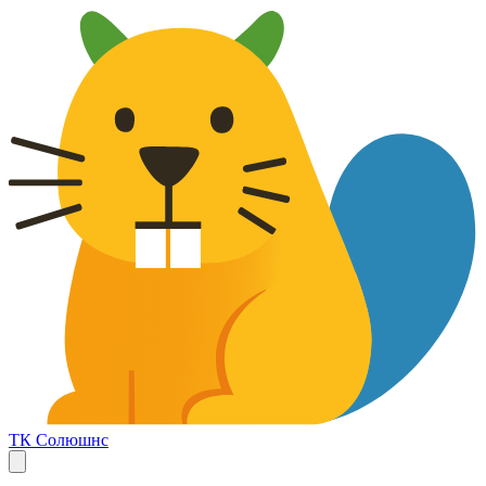
ТК Солюшнс