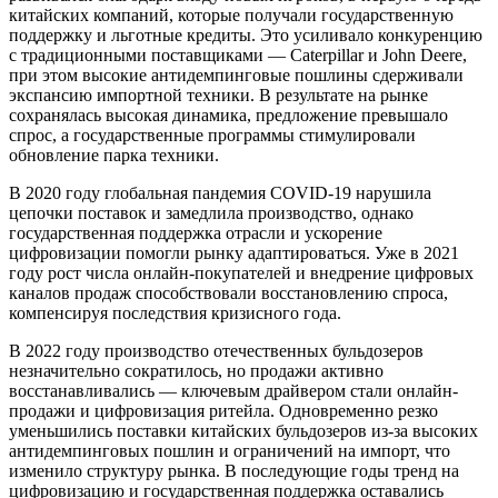
китайских компаний, которые получали государственную
поддержку и льготные кредиты. Это усиливало конкуренцию
с традиционными поставщиками — Caterpillar и John Deere,
при этом высокие антидемпинговые пошлины сдерживали
экспансию импортной техники. В результате на рынке
сохранялась высокая динамика, предложение превышало
спрос, а государственные программы стимулировали
обновление парка техники.
В 2020 году глобальная пандемия COVID-19 нарушила
цепочки поставок и замедлила производство, однако
государственная поддержка отрасли и ускорение
цифровизации помогли рынку адаптироваться. Уже в 2021
году рост числа онлайн-покупателей и внедрение цифровых
каналов продаж способствовали восстановлению спроса,
компенсируя последствия кризисного года.
В 2022 году производство отечественных бульдозеров
незначительно сократилось, но продажи активно
восстанавливались — ключевым драйвером стали онлайн-
продажи и цифровизация ритейла. Одновременно резко
уменьшились поставки китайских бульдозеров из-за высоких
антидемпинговых пошлин и ограничений на импорт, что
изменило структуру рынка. В последующие годы тренд на
цифровизацию и государственная поддержка оставались