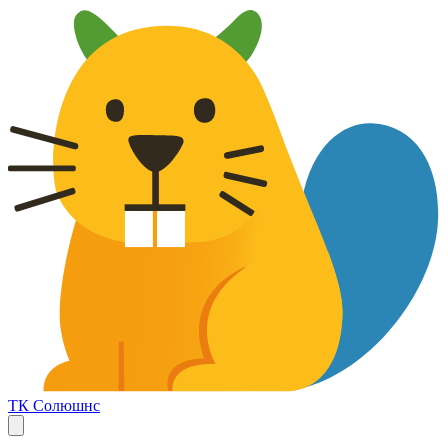
ТК Солюшнс