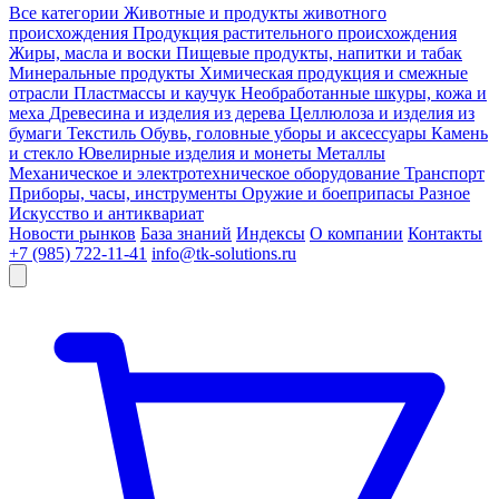
Все категории
Животные и продукты животного
происхождения
Продукция растительного происхождения
Жиры, масла и воски
Пищевые продукты, напитки и табак
Минеральные продукты
Химическая продукция и смежные
отрасли
Пластмассы и каучук
Необработанные шкуры, кожа и
меха
Древесина и изделия из дерева
Целлюлоза и изделия из
бумаги
Текстиль
Обувь, головные уборы и аксессуары
Камень
и стекло
Ювелирные изделия и монеты
Металлы
Механическое и электротехническое оборудование
Транспорт
Приборы, часы, инструменты
Оружие и боеприпасы
Разное
Искусство и антиквариат
Новости рынков
База знаний
Индексы
О компании
Контакты
+7 (985) 722-11-41
info@tk-solutions.ru