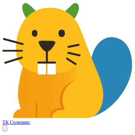
ТК Солюшнс