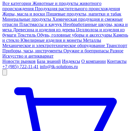
Все категории
Животные и продукты животного
происхождения
Продукция растительного происхождения
Жиры, масла и воски
Пищевые продукты, напитки и табак
Минеральные продукты
Химическая продукция и смежные
отрасли
Пластмассы и каучук
Необработанные шкуры, кожа и
меха
Древесина и изделия из дерева
Целлюлоза и изделия из
бумаги
Текстиль
Обувь, головные уборы и аксессуары
Камень
и стекло
Ювелирные изделия и монеты
Металлы
Механическое и электротехническое оборудование
Транспорт
Приборы, часы, инструменты
Оружие и боеприпасы
Разное
Искусство и антиквариат
Новости рынков
База знаний
Индексы
О компании
Контакты
+7 (985) 722-11-41
info@tk-solutions.ru