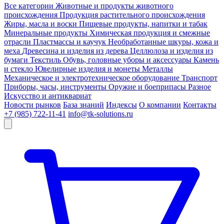
Все категории
Животные и продукты животного
происхождения
Продукция растительного происхождения
Жиры, масла и воски
Пищевые продукты, напитки и табак
Минеральные продукты
Химическая продукция и смежные
отрасли
Пластмассы и каучук
Необработанные шкуры, кожа и
меха
Древесина и изделия из дерева
Целлюлоза и изделия из
бумаги
Текстиль
Обувь, головные уборы и аксессуары
Камень
и стекло
Ювелирные изделия и монеты
Металлы
Механическое и электротехническое оборудование
Транспорт
Приборы, часы, инструменты
Оружие и боеприпасы
Разное
Искусство и антиквариат
Новости рынков
База знаний
Индексы
О компании
Контакты
+7 (985) 722-11-41
info@tk-solutions.ru