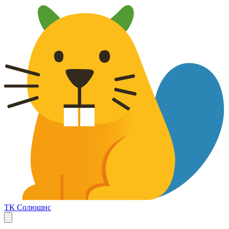
ТК Солюшнс