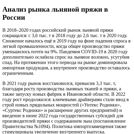
Анализ рынка льняной пряжи в
России
В 2018–2020 годах российский рынок льняной пряжи
сокращался: с 3,6 тыс. т в 2018 году до 2,6 тыс. т в 2020 году.
Снижение началось ещё в 2019 году на фоне падения спроса в
легкой промышленности, когда общее производство пряжи
уменьшилось почти на 9%. Пандемия COVID-19 в 2020 году
дополнительно ослабила спрос на льняное волокно, усугубив
спад. На протяжении этого периода на рынке доминировала
импортная продукция, а внутреннее производство оставалось
ограниченным.
В 2021 году рынок восстановился, превысив 3,3 тыс. т,
благодаря росту производства льняных тканей и пряжи, а
также запуску новых фабрик в Ивановской области. В 2022
году рост продолжился: ключевыми драйверами стали ввод в
строй новых прядильных мощностей («Унтекс Родники»,
«Суртекс Родники» и расширение других предприятий) и
введение в июне 2022 года государственных субсидий для
производителей пряжи с содержанием льна (постановление
Правительства №1094). Политика импортозамещения также
стимулировала увеличение внутреннего выпуска.