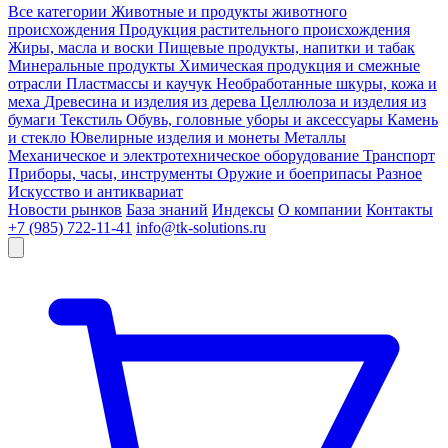
Все категории
Животные и продукты животного
происхождения
Продукция растительного происхождения
Жиры, масла и воски
Пищевые продукты, напитки и табак
Минеральные продукты
Химическая продукция и смежные
отрасли
Пластмассы и каучук
Необработанные шкуры, кожа и
меха
Древесина и изделия из дерева
Целлюлоза и изделия из
бумаги
Текстиль
Обувь, головные уборы и аксессуары
Камень
и стекло
Ювелирные изделия и монеты
Металлы
Механическое и электротехническое оборудование
Транспорт
Приборы, часы, инструменты
Оружие и боеприпасы
Разное
Искусство и антиквариат
Новости рынков
База знаний
Индексы
О компании
Контакты
+7 (985) 722-11-41
info@tk-solutions.ru