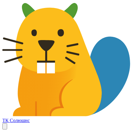
ТК Солюшнс