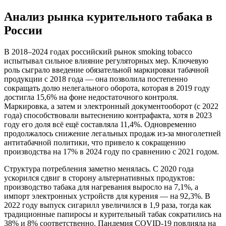
Анализ рынка курительного табака в
России
В 2018–2024 годах российский рынок smoking tobacco
испытывал сильное влияние регуляторных мер. Ключевую
роль сыграло введение обязательной маркировки табачной
продукции с 2018 года — она позволила постепенно
сокращать долю нелегального оборота, которая в 2019 году
достигла 15,6% на фоне недостаточного контроля.
Маркировка, а затем и электронный документооборот (с 2022
года) способствовали вытеснению контрафакта, хотя в 2023
году его доля всё ещё составляла 11,4%. Одновременно
продолжалось снижение легальных продаж из-за многолетней
антитабачной политики, что привело к сокращению
производства на 17% в 2024 году по сравнению с 2021 годом.
Структура потребления заметно менялась. С 2020 года
ускорился сдвиг в сторону альтернативных продуктов:
производство табака для нагревания выросло на 7,1%, а
импорт электронных устройств для курения — на 92,3%. В
2022 году выпуск сигарилл увеличился в 1,9 раза, тогда как
традиционные папиросы и курительный табак сократились на
38% и 8% соответственно. Пандемия COVID-19 повлияла на