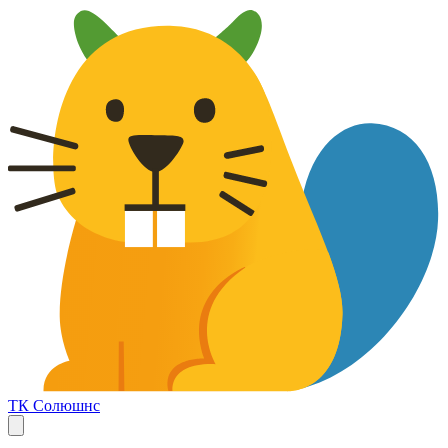
ТК Солюшнс