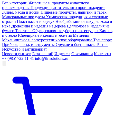
Все категории
Животные и продукты животного
происхождения
Продукция растительного происхождения
Жиры, масла и воски
Пищевые продукты, напитки и табак
Минеральные продукты
Химическая продукция и смежные
отрасли
Пластмассы и каучук
Необработанные шкуры, кожа и
меха
Древесина и изделия из дерева
Целлюлоза и изделия из
бумаги
Текстиль
Обувь, головные уборы и аксессуары
Камень
и стекло
Ювелирные изделия и монеты
Металлы
Механическое и электротехническое оборудование
Транспорт
Приборы, часы, инструменты
Оружие и боеприпасы
Разное
Искусство и антиквариат
Новости рынков
База знаний
Индексы
О компании
Контакты
+7 (985) 722-11-41
info@tk-solutions.ru