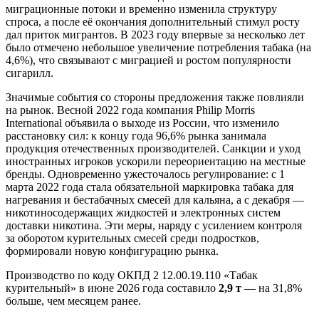
миграционные потоки и временно изменила структуру
спроса, а после её окончания дополнительный стимул росту
дал приток мигрантов. В 2023 году впервые за несколько лет
было отмечено небольшое увеличение потребления табака (на
4,6%), что связывают с миграцией и ростом популярности
сигарилл.
Значимые события со стороны предложения также повлияли
на рынок. Весной 2022 года компания Philip Morris
International объявила о выходе из России, что изменило
расстановку сил: к концу года 96,6% рынка занимала
продукция отечественных производителей. Санкции и уход
иностранных игроков ускорили переориентацию на местные
бренды. Одновременно ужесточалось регулирование: с 1
марта 2022 года стала обязательной маркировка табака для
нагревания и бестабачных смесей для кальяна, а с декабря —
никотиносодержащих жидкостей и электронных систем
доставки никотина. Эти меры, наряду с усилением контроля
за оборотом курительных смесей среди подростков,
формировали новую конфигурацию рынка.
Производство по коду ОКПД 2 12.00.19.110 «Табак
курительный» в июне 2026 года составило
2,9 т
— на 31,8%
больше, чем месяцем ранее.