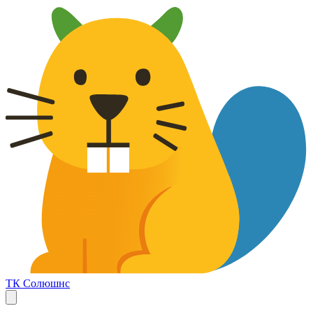
ТК Солюшнс