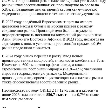
COVID-19 произошло резкое падение. Однако уже в 2021 году
рынок начал восстанавливаться: производство выросло на
5,8%, а повышение цен на тарный картон стимулировало
модернизацию производств и технологические улучшения.
В 2022 году введённый Евросоюзом запрет на импорт
древесной массы и бумаги из России привёл к резкому
сокращению рынка. Производители были вынуждены
переориентировать поставки на внутренний рынок и рынки
Азии, Ближнего Востока и Африки. В 2023 году, несмотря на
адаптацию к новым условиям и рост онлайн-продаж, объём
рынка продолжил снижаться.
В 2024 году рынок перешёл к росту. Ввод новых
производственных мощностей, в частности комбината в Усть-
Илимске на 600 тыс. тонн крафт-лайнера, а также
стремительный рост онлайн-продаж (на 36–42%) увеличили
спрос на гофрокартонную упаковку. Модернизация
производств и переориентация экспорта на азиатские рынки
также способствовали восстановлению рынка.
Производство по коду ОКПД 2 17.12 «Бумага и картон» в
июне 2026 года составило
856,7 тыс. т
— на 0,7% меньше,
чем месяцем ранее.