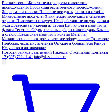
Все категории
Животные и продукты животного
происхождения
Продукция растительного происхождения
Жиры, масла и воски
Пищевые продукты, напитки и табак
Минеральные продукты
Химическая продукция и смежные
отрасли
Пластмассы и каучук
Необработанные шкуры, кожа и
меха
Древесина и изделия из дерева
Целлюлоза и изделия из
бумаги
Текстиль
Обувь, головные уборы и аксессуары
Камень
и стекло
Ювелирные изделия и монеты
Металлы
Механическое и электротехническое оборудование
Транспорт
Приборы, часы, инструменты
Оружие и боеприпасы
Разное
Искусство и антиквариат
Новости рынков
База знаний
Индексы
О компании
Контакты
+7 (985) 722-11-41
info@tk-solutions.ru