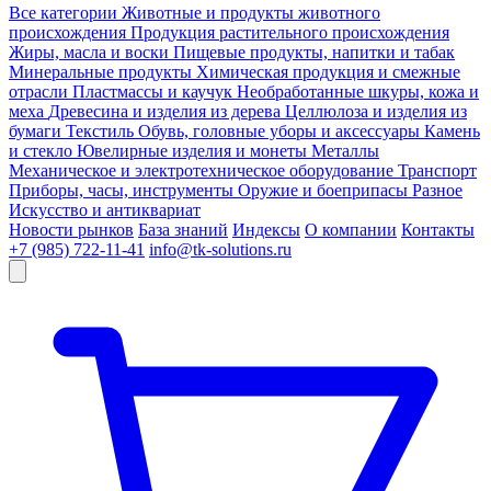
Все категории
Животные и продукты животного
происхождения
Продукция растительного происхождения
Жиры, масла и воски
Пищевые продукты, напитки и табак
Минеральные продукты
Химическая продукция и смежные
отрасли
Пластмассы и каучук
Необработанные шкуры, кожа и
меха
Древесина и изделия из дерева
Целлюлоза и изделия из
бумаги
Текстиль
Обувь, головные уборы и аксессуары
Камень
и стекло
Ювелирные изделия и монеты
Металлы
Механическое и электротехническое оборудование
Транспорт
Приборы, часы, инструменты
Оружие и боеприпасы
Разное
Искусство и антиквариат
Новости рынков
База знаний
Индексы
О компании
Контакты
+7 (985) 722-11-41
info@tk-solutions.ru