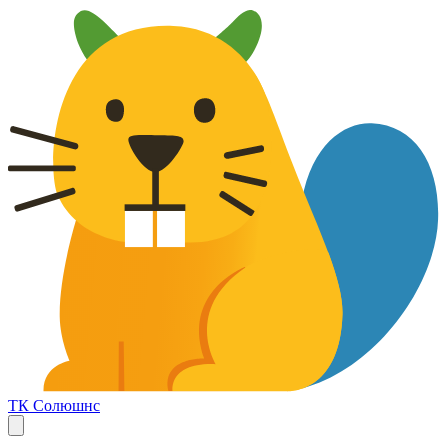
ТК Солюшнс