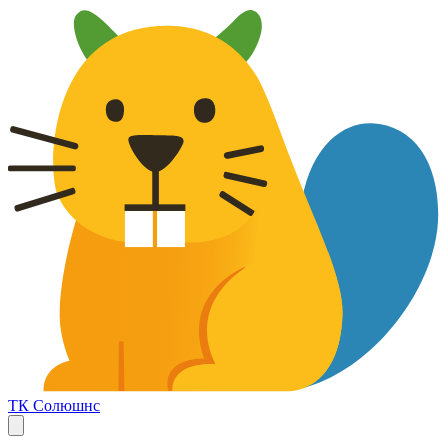
ТК Солюшнс