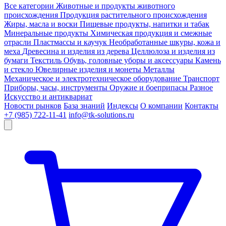
Все категории
Животные и продукты животного
происхождения
Продукция растительного происхождения
Жиры, масла и воски
Пищевые продукты, напитки и табак
Минеральные продукты
Химическая продукция и смежные
отрасли
Пластмассы и каучук
Необработанные шкуры, кожа и
меха
Древесина и изделия из дерева
Целлюлоза и изделия из
бумаги
Текстиль
Обувь, головные уборы и аксессуары
Камень
и стекло
Ювелирные изделия и монеты
Металлы
Механическое и электротехническое оборудование
Транспорт
Приборы, часы, инструменты
Оружие и боеприпасы
Разное
Искусство и антиквариат
Новости рынков
База знаний
Индексы
О компании
Контакты
+7 (985) 722-11-41
info@tk-solutions.ru