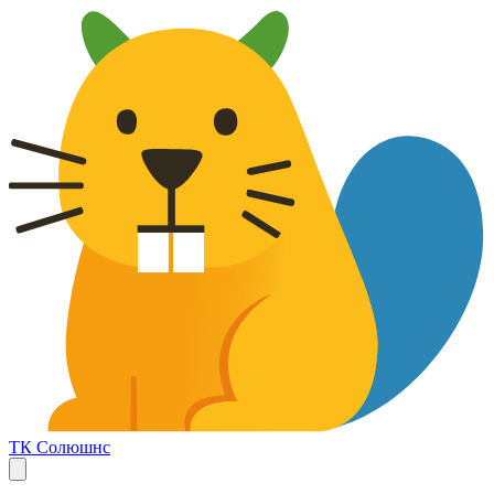
ТК Солюшнс