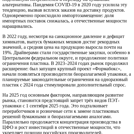
альтернативы. Пандемия COVID-19 в 2020 году усилила эту
тенденцию, вызвав всплеск заказов на доставку продуктов.
Одновременно происходило импортозамещение: доля
импортных поставок снижалась, а отечественные мощности
наращивались.
В 2022 году, несмотря на санкционное давление и дефицит
химикатов, выпуск бумажных мешков достиг рекордных
значений, а средняя цена на продукцию выросла почти на
19%. Драйверами стали государственные закупки, особенно в
Центральном федеральном округе, и продолжение политики
ограничения пластика. В 2023–2024 годах рынок продолжил
расширение: был запущен крупный проект «Формабокс»,
начали появляться производители биоразлагаемой упаковки, а
планируемые законодательные ограничения на одноразовый
пластик с 2024 года стимулировали дополнительный спрос.
На 2025 год основным фактором, направляющим развитие
рынка, становится предстоящий запрет трёх видов ПЭТ-
упаковки с 1 сентября 2025 года. Это подталкивает
переработчиков и розничные сети к замене пластиковых
решений бумажными и биоразлагаемыми аналогами.
Параллельно продолжается концентрация производства в
ЦФО и рост инвестиций в отечественные мощности, что
укрепляет позиции российских производителей.