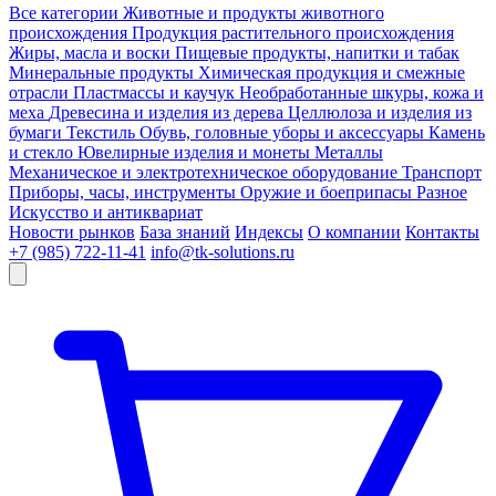
Все категории
Животные и продукты животного
происхождения
Продукция растительного происхождения
Жиры, масла и воски
Пищевые продукты, напитки и табак
Минеральные продукты
Химическая продукция и смежные
отрасли
Пластмассы и каучук
Необработанные шкуры, кожа и
меха
Древесина и изделия из дерева
Целлюлоза и изделия из
бумаги
Текстиль
Обувь, головные уборы и аксессуары
Камень
и стекло
Ювелирные изделия и монеты
Металлы
Механическое и электротехническое оборудование
Транспорт
Приборы, часы, инструменты
Оружие и боеприпасы
Разное
Искусство и антиквариат
Новости рынков
База знаний
Индексы
О компании
Контакты
+7 (985) 722-11-41
info@tk-solutions.ru