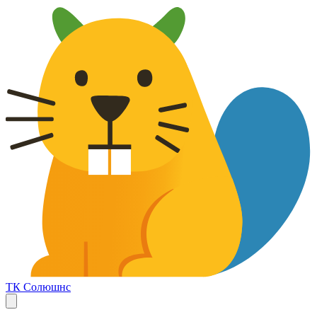
ТК Солюшнс