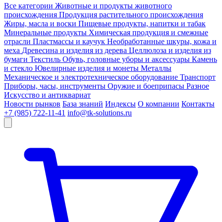
Все категории
Животные и продукты животного
происхождения
Продукция растительного происхождения
Жиры, масла и воски
Пищевые продукты, напитки и табак
Минеральные продукты
Химическая продукция и смежные
отрасли
Пластмассы и каучук
Необработанные шкуры, кожа и
меха
Древесина и изделия из дерева
Целлюлоза и изделия из
бумаги
Текстиль
Обувь, головные уборы и аксессуары
Камень
и стекло
Ювелирные изделия и монеты
Металлы
Механическое и электротехническое оборудование
Транспорт
Приборы, часы, инструменты
Оружие и боеприпасы
Разное
Искусство и антиквариат
Новости рынков
База знаний
Индексы
О компании
Контакты
+7 (985) 722-11-41
info@tk-solutions.ru