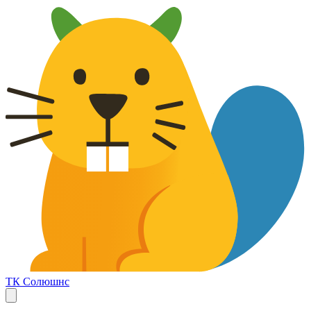
ТК Солюшнс