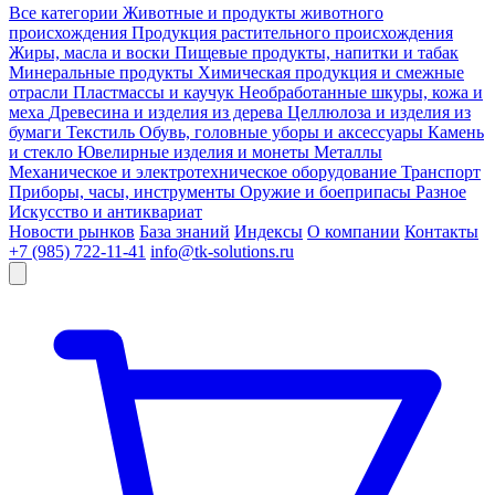
Все категории
Животные и продукты животного
происхождения
Продукция растительного происхождения
Жиры, масла и воски
Пищевые продукты, напитки и табак
Минеральные продукты
Химическая продукция и смежные
отрасли
Пластмассы и каучук
Необработанные шкуры, кожа и
меха
Древесина и изделия из дерева
Целлюлоза и изделия из
бумаги
Текстиль
Обувь, головные уборы и аксессуары
Камень
и стекло
Ювелирные изделия и монеты
Металлы
Механическое и электротехническое оборудование
Транспорт
Приборы, часы, инструменты
Оружие и боеприпасы
Разное
Искусство и антиквариат
Новости рынков
База знаний
Индексы
О компании
Контакты
+7 (985) 722-11-41
info@tk-solutions.ru