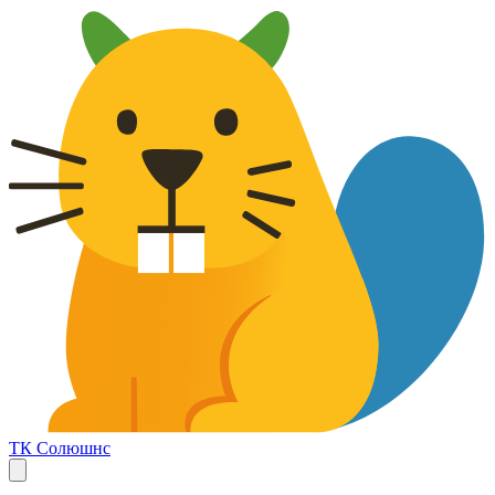
ТК Солюшнс