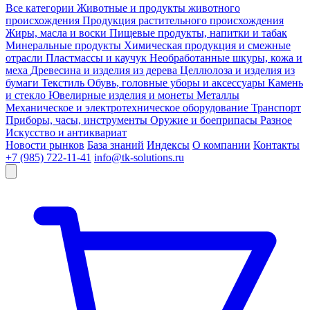
Все категории
Животные и продукты животного
происхождения
Продукция растительного происхождения
Жиры, масла и воски
Пищевые продукты, напитки и табак
Минеральные продукты
Химическая продукция и смежные
отрасли
Пластмассы и каучук
Необработанные шкуры, кожа и
меха
Древесина и изделия из дерева
Целлюлоза и изделия из
бумаги
Текстиль
Обувь, головные уборы и аксессуары
Камень
и стекло
Ювелирные изделия и монеты
Металлы
Механическое и электротехническое оборудование
Транспорт
Приборы, часы, инструменты
Оружие и боеприпасы
Разное
Искусство и антиквариат
Новости рынков
База знаний
Индексы
О компании
Контакты
+7 (985) 722-11-41
info@tk-solutions.ru