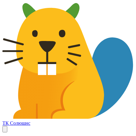
ТК Солюшнс