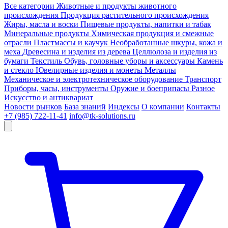
Все категории
Животные и продукты животного
происхождения
Продукция растительного происхождения
Жиры, масла и воски
Пищевые продукты, напитки и табак
Минеральные продукты
Химическая продукция и смежные
отрасли
Пластмассы и каучук
Необработанные шкуры, кожа и
меха
Древесина и изделия из дерева
Целлюлоза и изделия из
бумаги
Текстиль
Обувь, головные уборы и аксессуары
Камень
и стекло
Ювелирные изделия и монеты
Металлы
Механическое и электротехническое оборудование
Транспорт
Приборы, часы, инструменты
Оружие и боеприпасы
Разное
Искусство и антиквариат
Новости рынков
База знаний
Индексы
О компании
Контакты
+7 (985) 722-11-41
info@tk-solutions.ru